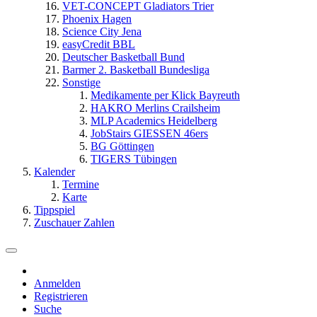
VET-CONCEPT Gladiators Trier
Phoenix Hagen
Science City Jena
easyCredit BBL
Deutscher Basketball Bund
Barmer 2. Basketball Bundesliga
Sonstige
Medikamente per Klick Bayreuth
HAKRO Merlins Crailsheim
MLP Academics Heidelberg
JobStairs GIESSEN 46ers
BG Göttingen
TIGERS Tübingen
Kalender
Termine
Karte
Tippspiel
Zuschauer Zahlen
Anmelden
Registrieren
Suche