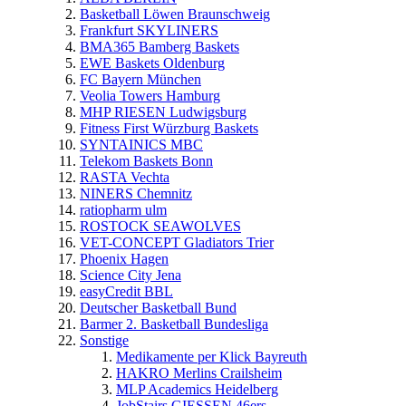
Basketball Löwen Braunschweig
Frankfurt SKYLINERS
BMA365 Bamberg Baskets
EWE Baskets Oldenburg
FC Bayern München
Veolia Towers Hamburg
MHP RIESEN Ludwigsburg
Fitness First Würzburg Baskets
SYNTAINICS MBC
Telekom Baskets Bonn
RASTA Vechta
NINERS Chemnitz
ratiopharm ulm
ROSTOCK SEAWOLVES
VET-CONCEPT Gladiators Trier
Phoenix Hagen
Science City Jena
easyCredit BBL
Deutscher Basketball Bund
Barmer 2. Basketball Bundesliga
Sonstige
Medikamente per Klick Bayreuth
HAKRO Merlins Crailsheim
MLP Academics Heidelberg
JobStairs GIESSEN 46ers