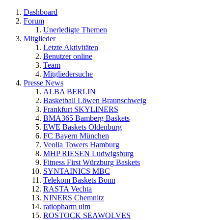
Dashboard
Forum
Unerledigte Themen
Mitglieder
Letzte Aktivitäten
Benutzer online
Team
Mitgliedersuche
Presse News
ALBA BERLIN
Basketball Löwen Braunschweig
Frankfurt SKYLINERS
BMA365 Bamberg Baskets
EWE Baskets Oldenburg
FC Bayern München
Veolia Towers Hamburg
MHP RIESEN Ludwigsburg
Fitness First Würzburg Baskets
SYNTAINICS MBC
Telekom Baskets Bonn
RASTA Vechta
NINERS Chemnitz
ratiopharm ulm
ROSTOCK SEAWOLVES