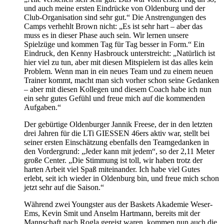
und auch meine ersten Eindrücke von Oldenburg und der
Club-Organisation sind sehr gut.“ Die Anstrengungen des
Camps verhehlt Brown nicht: „Es ist sehr hart – aber das
muss es in dieser Phase auch sein. Wir lernen unsere
Spielzüge und kommen Tag für Tag besser in Form.“ Ein
Eindruck, den Kenny Hasbrouck unterstreicht: „Natürlich ist
hier viel zu tun, aber mit diesen Mitspielern ist das alles kein
Problem. Wenn man in ein neues Team und zu einem neuen
Trainer kommt, macht man sich vorher schon seine Gedanken
– aber mit diesen Kollegen und diesem Coach habe ich nun
ein sehr gutes Gefühl und freue mich auf die kommenden
Aufgaben.“
Der gebürtige Oldenburger Jannik Freese, der in den letzten
drei Jahren für die LTi GIESSEN 46ers aktiv war, stellt bei
seiner ersten Einschätzung ebenfalls den Teamgedanken in
den Vordergrund: „Jeder kann mit jedem“, so der 2,11 Meter
große Center. „Die Stimmung ist toll, wir haben trotz der
harten Arbeit viel Spaß miteinander. Ich habe viel Gutes
erlebt, seit ich wieder in Oldenburg bin, und freue mich schon
jetzt sehr auf die Saison.“
Während zwei Youngster aus der Baskets Akademie Weser-
Ems, Kevin Smit und Anselm Hartmann, bereits mit der
Mannschaft nach Rogla gereist waren, kommen nun auch die