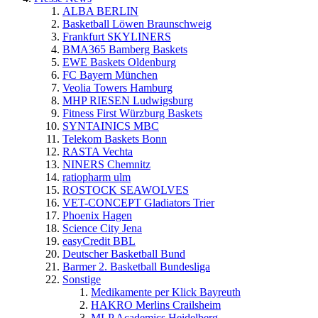
ALBA BERLIN
Basketball Löwen Braunschweig
Frankfurt SKYLINERS
BMA365 Bamberg Baskets
EWE Baskets Oldenburg
FC Bayern München
Veolia Towers Hamburg
MHP RIESEN Ludwigsburg
Fitness First Würzburg Baskets
SYNTAINICS MBC
Telekom Baskets Bonn
RASTA Vechta
NINERS Chemnitz
ratiopharm ulm
ROSTOCK SEAWOLVES
VET-CONCEPT Gladiators Trier
Phoenix Hagen
Science City Jena
easyCredit BBL
Deutscher Basketball Bund
Barmer 2. Basketball Bundesliga
Sonstige
Medikamente per Klick Bayreuth
HAKRO Merlins Crailsheim
MLP Academics Heidelberg