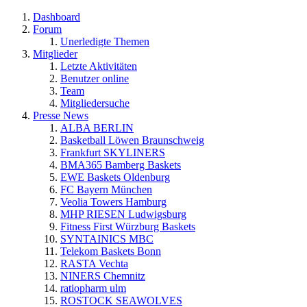
Dashboard
Forum
Unerledigte Themen
Mitglieder
Letzte Aktivitäten
Benutzer online
Team
Mitgliedersuche
Presse News
ALBA BERLIN
Basketball Löwen Braunschweig
Frankfurt SKYLINERS
BMA365 Bamberg Baskets
EWE Baskets Oldenburg
FC Bayern München
Veolia Towers Hamburg
MHP RIESEN Ludwigsburg
Fitness First Würzburg Baskets
SYNTAINICS MBC
Telekom Baskets Bonn
RASTA Vechta
NINERS Chemnitz
ratiopharm ulm
ROSTOCK SEAWOLVES