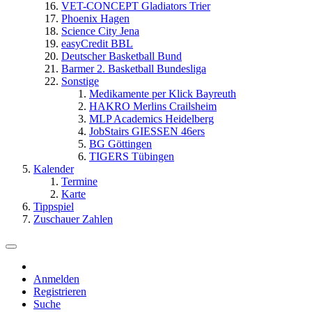
VET-CONCEPT Gladiators Trier
Phoenix Hagen
Science City Jena
easyCredit BBL
Deutscher Basketball Bund
Barmer 2. Basketball Bundesliga
Sonstige
Medikamente per Klick Bayreuth
HAKRO Merlins Crailsheim
MLP Academics Heidelberg
JobStairs GIESSEN 46ers
BG Göttingen
TIGERS Tübingen
Kalender
Termine
Karte
Tippspiel
Zuschauer Zahlen
Anmelden
Registrieren
Suche