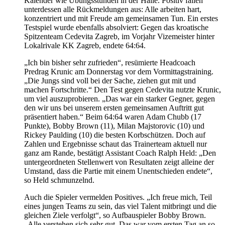
Kalender wie Übungsstunden in der Halle. Positiv fallen
unterdessen alle Rückmeldungen aus: Alle arbeiten hart,
konzentriert und mit Freude am gemeinsamen Tun. Ein erstes
Testspiel wurde ebenfalls absolviert: Gegen das kroatische
Spitzenteam Cedevita Zagreb, im Vorjahr Vizemeister hinter
Lokalrivale KK Zagreb, endete 64:64.
„Ich bin bisher sehr zufrieden“, resümierte Headcoach
Predrag Krunic am Donnerstag vor dem Vormittagstraining.
„Die Jungs sind voll bei der Sache, ziehen gut mit und
machen Fortschritte.“ Den Test gegen Cedevita nutzte Krunic,
um viel auszuprobieren. „Das war ein starker Gegner, gegen
den wir uns bei unserem ersten gemeinsamen Auftritt gut
präsentiert haben.“ Beim 64:64 waren Adam Chubb (17
Punkte), Bobby Brown (11), Milan Majstorovic (10) und
Rickey Paulding (10) die besten Korbschützen. Doch auf
Zahlen und Ergebnisse schaut das Trainerteam aktuell nur
ganz am Rande, bestätigt Assistant Coach Ralph Held: „Den
untergeordneten Stellenwert von Resultaten zeigt alleine der
Umstand, dass die Partie mit einem Unentschieden endete“,
so Held schmunzelnd.
Auch die Spieler vermelden Positives. „Ich freue mich, Teil
eines jungen Teams zu sein, das viel Talent mitbringt und die
gleichen Ziele verfolgt“, so Aufbauspieler Bobby Brown.
„Alle verstehen sich sehr gut. Das war vom ersten Tag an so,