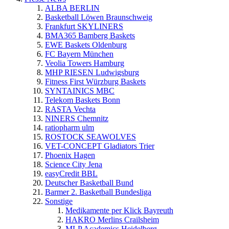
ALBA BERLIN
Basketball Löwen Braunschweig
Frankfurt SKYLINERS
BMA365 Bamberg Baskets
EWE Baskets Oldenburg
FC Bayern München
Veolia Towers Hamburg
MHP RIESEN Ludwigsburg
Fitness First Würzburg Baskets
SYNTAINICS MBC
Telekom Baskets Bonn
RASTA Vechta
NINERS Chemnitz
ratiopharm ulm
ROSTOCK SEAWOLVES
VET-CONCEPT Gladiators Trier
Phoenix Hagen
Science City Jena
easyCredit BBL
Deutscher Basketball Bund
Barmer 2. Basketball Bundesliga
Sonstige
Medikamente per Klick Bayreuth
HAKRO Merlins Crailsheim
MLP Academics Heidelberg