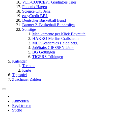
VET-CONCEPT Gladiators Trier
Phoenix Hagen
Science City Jena
easyCredit BBL
Deutscher Basketball Bund
Barmer 2. Basketball Bundesliga
Sonstige
Medikamente per Klick Bayreuth
HAKRO Merlins Crailsheim
MLP Academics Heidelberg
JobStairs GIESSEN 46ers
BG Göttingen
TIGERS Tübingen
Kalender
Termine
Karte
Tippspiel
Zuschauer Zahlen
Anmelden
Registrieren
Suche