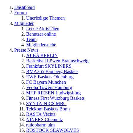
Dashboard
Forum
Unerledigte Themen
Mitglieder
Letzte Aktivitäten
Benutzer online
Team
Mitgliedersuche
Presse News
ALBA BERLIN
Basketball Löwen Braunschweig
Frankfurt SKYLINERS
BMA365 Bamberg Baskets
EWE Baskets Oldenburg
FC Bayern München
Veolia Towers Hamburg
MHP RIESEN Ludwigsburg
Fitness First Würzburg Baskets
SYNTAINICS MBC
Telekom Baskets Bonn
RASTA Vechta
NINERS Chemnitz
ratiopharm ulm
ROSTOCK SEAWOLVES