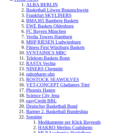
ALBA BERLIN
Basketball Löwen Braunschweig
Frankfurt SKYLINERS
BMA365 Bamberg Baskets
EWE Baskets Oldenburg
FC Bayern München
Veolia Towers Hamburg
MHP RIESEN Ludwigsburg
Fitness First Würzburg Baskets
SYNTAINICS MBC
Telekom Baskets Bonn
RASTA Vechta
NINERS Chemnitz
ratiopharm ulm
ROSTOCK SEAWOLVES
VET-CONCEPT Gladiators Trier
Phoenix Hagen
Science City Jena
easyCredit BBL
Deutscher Basketball Bund
Barmer 2. Basketball Bundesliga
Sonstige
Medikamente per Klick Bayreuth
HAKRO Merlins Crailsheim
MLP Academics Heidelberg