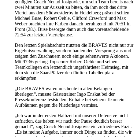
genügten Coach Nenad Josipovic, um sein Team bereits nach
zwei Minuten zur Auszeit zu bitten, da ihm noch das dritte
Viertel aus dem Südwestderby in Heidelberg präsent schien.
Michael Buse, Robert Oehle, Clifford Crawford und Max
Weber brachten ihre Farben danach beruhigend mit 70:51 in
Front (28.). Buse besorgte dann auch das vorentscheidende
72:54 zur letzten Viertelpause.
Den letzten Spielabschnitt nutzten die BRAVES nicht nur zur
Ergebnisverwaltung, sondern bauten den Vorsprung aus und
zeigten den Zuschauern noch einige sehenswerte Aktionen.
Mit 97:66 gelang Topscorer Robert Oehle und seinen
Teamkollegen ein letztendlich ungefährdeter Heimsieg, mit
dem sich die Saar-Pfälzer den fünften Tabellenplatz
erkämpften.
„Die BRAVES waren uns heute in allen Belangen
überlegen“, musste Gästetrainer Ingo Enskat bei der
Pressekonferenz feststellen. Er hatte bei seinem Team ein
Aufbäumen gegen die Niederlage vermisst.
„Ich war in der ersten Halbzeit mit unserer Defensive nicht
zufrieden, das haben wir nach der Pause deutlich besser
gemacht“, zog Coach Nenad Josipovic ein zufriedenes Fazit.
„Es ist meine Aufgabe, immer noch Dinge zu finden, die wir