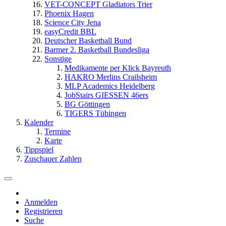
VET-CONCEPT Gladiators Trier
Phoenix Hagen
Science City Jena
easyCredit BBL
Deutscher Basketball Bund
Barmer 2. Basketball Bundesliga
Sonstige
Medikamente per Klick Bayreuth
HAKRO Merlins Crailsheim
MLP Academics Heidelberg
JobStairs GIESSEN 46ers
BG Göttingen
TIGERS Tübingen
Kalender
Termine
Karte
Tippspiel
Zuschauer Zahlen
Anmelden
Registrieren
Suche