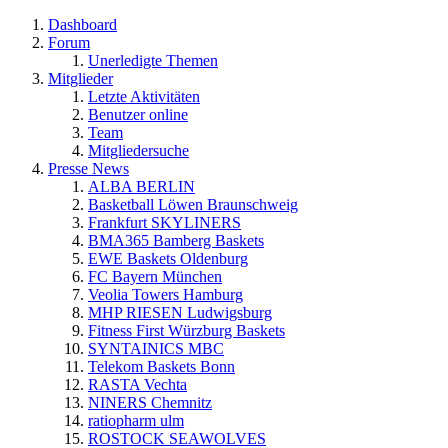
Dashboard
Forum
Unerledigte Themen
Mitglieder
Letzte Aktivitäten
Benutzer online
Team
Mitgliedersuche
Presse News
ALBA BERLIN
Basketball Löwen Braunschweig
Frankfurt SKYLINERS
BMA365 Bamberg Baskets
EWE Baskets Oldenburg
FC Bayern München
Veolia Towers Hamburg
MHP RIESEN Ludwigsburg
Fitness First Würzburg Baskets
SYNTAINICS MBC
Telekom Baskets Bonn
RASTA Vechta
NINERS Chemnitz
ratiopharm ulm
ROSTOCK SEAWOLVES