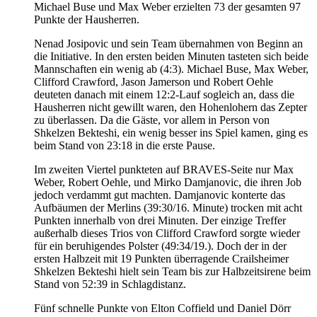
Michael Buse und Max Weber erzielten 73 der gesamten 97
Punkte der Hausherren.
Nenad Josipovic und sein Team übernahmen von Beginn an
die Initiative. In den ersten beiden Minuten tasteten sich beide
Mannschaften ein wenig ab (4:3). Michael Buse, Max Weber,
Clifford Crawford, Jason Jamerson und Robert Oehle
deuteten danach mit einem 12:2-Lauf sogleich an, dass die
Hausherren nicht gewillt waren, den Hohenlohern das Zepter
zu überlassen. Da die Gäste, vor allem in Person von
Shkelzen Bekteshi, ein wenig besser ins Spiel kamen, ging es
beim Stand von 23:18 in die erste Pause.
Im zweiten Viertel punkteten auf BRAVES-Seite nur Max
Weber, Robert Oehle, und Mirko Damjanovic, die ihren Job
jedoch verdammt gut machten. Damjanovic konterte das
Aufbäumen der Merlins (39:30/16. Minute) trocken mit acht
Punkten innerhalb von drei Minuten. Der einzige Treffer
außerhalb dieses Trios von Clifford Crawford sorgte wieder
für ein beruhigendes Polster (49:34/19.). Doch der in der
ersten Halbzeit mit 19 Punkten überragende Crailsheimer
Shkelzen Bekteshi hielt sein Team bis zur Halbzeitsirene beim
Stand von 52:39 in Schlagdistanz.
Fünf schnelle Punkte von Elton Coffield und Daniel Dörr