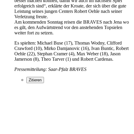
besser machen können, damit wir auch im nächsten Spiel
erfolgreich sind“, erklärte der Kroate, der sich über die gute
Leistung seines jungen Centers Robert Oehle nach seiner
Verletzung freute.
Am kommenden Sonntag reisen die BRAVES nach Jena wo
es gilt, den Aufwärtstrend vor den anstehenden Topsielen
weiter fort zu setzen.
Es spielten: Michael Buse (17), Thomas Wodny, Clifford
Crawford (10), Mirko Damjanovic (16), Ivan Buntic, Robert
Oehle (22), Stephan Cramer (4), Max Weber (18), Jason
Jamerson (8), Theo Tarver (1) und Robert Cardenas.
Pressemitteilung: Saar-Pfalz BRAVES
Zitieren