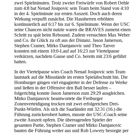
zwei Spielminuten. Trotz zweier Freiwürfe von Robert Oehle
zum 4:8 bat Nenad Josipovic sein Team beim Stand von 4:10
in der 4. Spielminute zur ersten Auszeit. Doch auch deren
Wirkung verpufft zunächst. Die Hausherren erhöhten
kontinuierlich auf 6:17 bis zur 6. Spielminute. Wenn der USC
seine Chancen nicht nutzte waren die BRAVES zumeist einen
Schritt zu spät beim Rebound. Zudem versuchten Max Weber
und Co. ihr Glück zu oft aus der Distanz. Jason Jamerson,
Stephen Cramer, Mirko Damjanovic und Theo Tarver
konnten mit einem 10:0-Lauf auf 16:23 zur Viertelpause
verkürzen, nachdem Gause und Co. bereits mit 23:6 geführt
hatten.
In der Viertelpause wies Coach Nenad Josipovic sein Team
lautstark auf die Missstände im ersten Spielabschnitt hin. Die
Homburger gingen viel engagierter in der Defense zu Werke
und ließen in der Offensive den Ball besser laufen –
folgerichtig konnte Jason Jamerson zum 29:29 ausgleichen.
Mirko Damjanovic beantwortete die Freiburger
Zonenverteidigung trocken mit zwei erfolgreichen Drei-
Punkt-Würfen. Als sich die Saarländer mit 32:31 (16.) die
Führung zurückerobert hatten, musste der USC-Coach seine
zweite Auszeit opfern. Die überragenden Spieler der
gesamten Partie, Stephen Cramer und Mirko Damjanovic
bauten die Führung weiter aus und Rob Lowery besorgte per