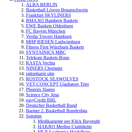
ALBA BERLIN
Basketball Löwen Braunschweig
Frankfurt SKYLINERS
BMA365 Bamberg Baskets
EWE Baskets Oldenburg
FC Bayern München
Veolia Towers Hamburg
MHP RIESEN Ludwigsburg
Fitness First Würzburg Baskets
SYNTAINICS MBC
Telekom Baskets Bonn
RASTA Vechta
NINERS Chemnitz
ratiopharm ulm
ROSTOCK SEAWOLVES
VET-CONCEPT Gladiators Trier
Phoenix Hagen
Science City Jena
easyCredit BBL
Deutscher Basketball Bund
Barmer 2. Basketball Bundesliga
Sonstige
Medikamente per Klick Bayreuth
HAKRO Merlins Crailsheim
MLP Academics Heidelberg