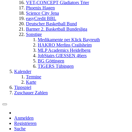
VET-CONCEPT Gladiators Trier
Phoenix Hagen
Science City Jena
easyCredit BBL
Deutscher Basketball Bund
Barmer 2. Basketball Bundesliga
Sonstige
Medikamente per Klick Bayreuth
HAKRO Merlins Crailsheim
MLP Academics Heidelberg
JobStairs GIESSEN 46ers
BG Göttingen
TIGERS Tübingen
Kalender
Termine
Karte
Tippspiel
Zuschauer Zahlen
Anmelden
Registrieren
Suche