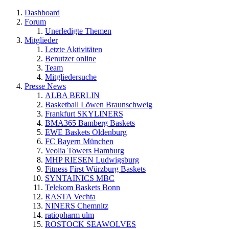
Dashboard
Forum
Unerledigte Themen
Mitglieder
Letzte Aktivitäten
Benutzer online
Team
Mitgliedersuche
Presse News
ALBA BERLIN
Basketball Löwen Braunschweig
Frankfurt SKYLINERS
BMA365 Bamberg Baskets
EWE Baskets Oldenburg
FC Bayern München
Veolia Towers Hamburg
MHP RIESEN Ludwigsburg
Fitness First Würzburg Baskets
SYNTAINICS MBC
Telekom Baskets Bonn
RASTA Vechta
NINERS Chemnitz
ratiopharm ulm
ROSTOCK SEAWOLVES