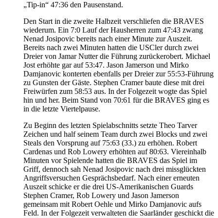
„Tip-in“ 47:36 den Pausenstand.
Den Start in die zweite Halbzeit verschliefen die BRAVES
wiederum. Ein 7:0 Lauf der Hausherren zum 47:43 zwang
Nenad Josipovic bereits nach einer Minute zur Auszeit.
Bereits nach zwei Minuten hatten die USCler durch zwei
Dreier von Jamar Nutter die Führung zurückerobert. Michael
Jost erhöhte gar auf 53:47. Jason Jamerson und Mirko
Damjanovic konterten ebenfalls per Dreier zur 55:53-Führung
zu Gunsten der Gäste. Stephen Cramer baute diese mit drei
Freiwürfen zum 58:53 aus. In der Folgezeit wogte das Spiel
hin und her. Beim Stand von 70:61 für die BRAVES ging es
in die letzte Viertelpause.
Zu Beginn des letzten Spielabschnitts setzte Theo Tarver
Zeichen und half seinem Team durch zwei Blocks und zwei
Steals den Vorsprung auf 75:63 (33.) zu erhöhen. Robert
Cardenas und Rob Lowery erhöhten auf 80:63. Viereinhalb
Minuten vor Spielende hatten die BRAVES das Spiel im
Griff, dennoch sah Nenad Josipovic nach drei missglückten
Angriffsversuchen Gesprächsbedarf. Nach einer erneuten
Auszeit schicke er die drei US-Amerikanischen Guards
Stephen Cramer, Rob Lowery und Jason Jamerson
gemeinsam mit Robert Oehle und Mirko Damjanovic aufs
Feld. In der Folgezeit verwalteten die Saarländer geschickt die