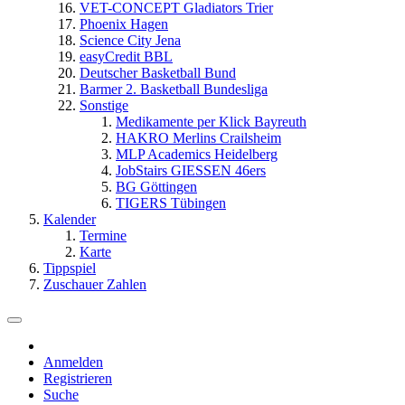
VET-CONCEPT Gladiators Trier
Phoenix Hagen
Science City Jena
easyCredit BBL
Deutscher Basketball Bund
Barmer 2. Basketball Bundesliga
Sonstige
Medikamente per Klick Bayreuth
HAKRO Merlins Crailsheim
MLP Academics Heidelberg
JobStairs GIESSEN 46ers
BG Göttingen
TIGERS Tübingen
Kalender
Termine
Karte
Tippspiel
Zuschauer Zahlen
Anmelden
Registrieren
Suche