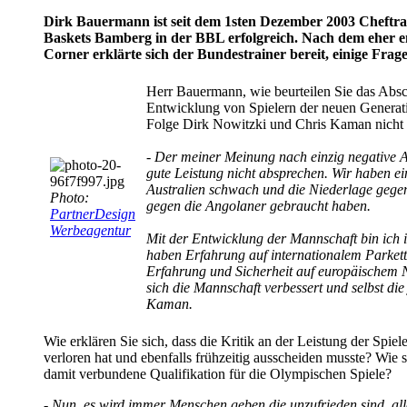
Dirk Bauermann ist seit dem 1sten Dezember 2003 Cheftrai
Baskets Bamberg in der BBL erfolgreich. Nach dem eher en
Corner erklärte sich der Bundestrainer bereit, einige Fra
Herr Bauermann, wie beurteilen Sie das Absc
Entwicklung von Spielern der neuen Generat
Folge Dirk Nowitzki und Chris Kaman nicht 
- Der meiner Meinung nach einzig negative Asp
gute Leistung nicht absprechen. Wir haben ei
Australien schwach und die Niederlage gege
Photo:
gegen die Angolaner gebraucht haben.
PartnerDesign
Werbeagentur
Mit der Entwicklung der Mannschaft bin ich 
haben Erfahrung auf internationalem Parkett
Erfahrung und Sicherheit auf europäischem N
sich die Mannschaft verbessert und selbst d
Kaman.
Wie erklären Sie sich, dass die Kritik an der Leistung der Spiel
verloren hat und ebenfalls frühzeitig ausscheiden musste? Wie
damit verbundene Qualifikation für die Olympischen Spiele?
- Nun, es wird immer Menschen geben die unzufrieden sind, al