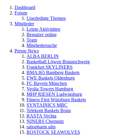
Dashboard
Forum
Unerledigte Themen
Mitglieder
Letzte Aktivitäten
Benutzer online
Team
Mitgliedersuche
Presse News
ALBA BERLIN
Basketball Löwen Braunschweig
Frankfurt SKYLINERS
BMA365 Bamberg Baskets
EWE Baskets Oldenburg
FC Bayern München
Veolia Towers Hamburg
MHP RIESEN Ludwigsburg
Fitness First Würzburg Baskets
SYNTAINICS MBC
Telekom Baskets Bonn
RASTA Vechta
NINERS Chemnitz
ratiopharm ulm
ROSTOCK SEAWOLVES