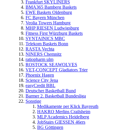
Frankfurt SKYLINERS
BMA365 Bamberg Baskets
EWE Baskets Oldenburg
FC Bayern München
Veolia Towers Hamburg
MHP RIESEN Ludwigsburg
Fitness First Würzburg Baskets
SYNTAINICS MBC
Telekom Baskets Bonn
RASTA Vechta
NINERS Chemnitz
ratiopharm ulm
ROSTOCK SEAWOLVES
VET-CONCEPT Gladiators Trier
Phoenix Hagen
Science City Jena
easyCredit BBL
Deutscher Basketball Bund
Barmer 2. Basketball Bundesliga
Sonstige
Medikamente per Klick Bayreuth
HAKRO Merlins Crailsheim
MLP Academics Heidelberg
JobStairs GIESSEN 46ers
BG Göttingen