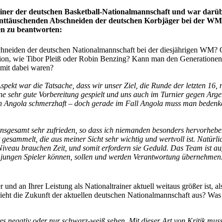
ner der deutschen Basketball-Nationalmannschaft und war darüber
ttäuschenden Abschneiden der deutschen Korbjäger bei der WM in 
gen zu beantworten:
hneiden der deutschen Nationalmannschaft bei der diesjährigen WM? Ga
ion, wie Tibor Pleiß oder Robin Benzing? Kann man den Generationen
mit dabei waren?
ekt war die Tatsache, dass wir unser Ziel, die Runde der letzten 16, n
ne sehr gute Vorbereitung gespielt und uns auch im Turnier gegen Argen
n Angola schmerzhaft – doch gerade im Fall Angola muss man bedenke
insgesamt sehr zufrieden, so dass ich niemanden besonders hervorheb
 gesammelt, die aus meiner Sicht sehr wichtig und wertvoll ist. Natü
iveau brauchen Zeit, und somit erfordern sie Geduld. Das Team ist a
ie jungen Spieler können, sollen und werden Verantwortung übernehme
er und an Ihrer Leistung als Nationaltrainer aktuell weitaus größer ist,
 sieht die Zukunft der aktuellen deutschen Nationalmannschaft aus? W
les negativ oder nur schwarz-weiß sehen. Mit dieser Art von Kritik m