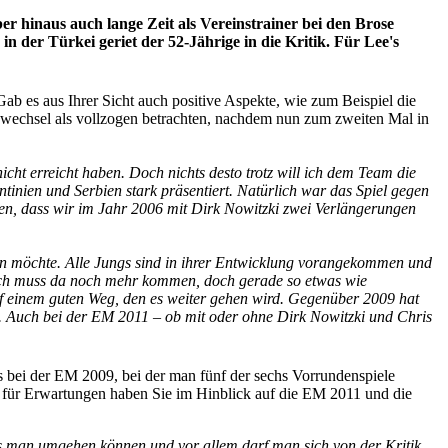
 hinaus auch lange Zeit als Vereinstrainer bei den Brose
der Türkei geriet der 52-Jährige in die Kritik. Für Lee's
b es aus Ihrer Sicht auch positive Aspekte, wie zum Beispiel die
wechsel als vollzogen betrachten, nachdem nun zum zweiten Mal in
icht erreicht haben. Doch nichts desto trotz will ich dem Team die
tinien und Serbien stark präsentiert. Natürlich war das Spiel gegen
n, dass wir im Jahr 2006 mit Dirk Nowitzki zwei Verlängerungen
en möchte. Alle Jungs sind in ihrer Entwicklung vorangekommen und
rlich muss da noch mehr kommen, doch gerade so etwas wie
uf einem guten Weg, den es weiter gehen wird. Gegenüber 2009 hat
n. Auch bei der EM 2011 – ob mit oder ohne Dirk Nowitzki und Chris
 als bei der EM 2009, bei der man fünf der sechs Vorrundenspiele
as für Erwartungen haben Sie im Hinblick auf die EM 2011 und die
uss man umgehen können und vor allem darf man sich von der Kritik