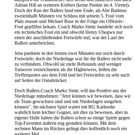
Adrian Hill an weiteren Körben (keine Punkte im 4. Viertel).
Doch der Run der Ballers fand eine Ende, als Abe Badmus
zweieinhalb Minuten vor Schluss mit seinem 5. Foul vom
Platz musste und Michael Buse in der Folge ein Offensiv-
Foul gepfiffen bekam. Coach Marko Simic handelte sich noch
ein technisches Foul ein und obwohl Henry Uhegwu nur
einen der anschließenden Freiwürfe traf, war der Lauf der
Ballers unterbrochen.
Jena punktete in den letzten zwei Minuten nur noch durch
Freiwürfe, doch die Niederlage war für die Ballers nicht mehr
zu verhindern. Obwohl sie mehr Rebounds und weniger
Turnover verzeichneten als die Hightowers, ließen die
Trefferquoten aus dem Feld und bei Freiwürfen zu sehr nach
auf Seiten der Osnabrücker.
Doch Ballers-Coach Marko Simic will das Positive aus der
Niederlage mitnehmen: "Jetzt können wir beweisen, dass wir
als Team gewachsen sind und mit Niederlagen umgehen
können". Im nächsten Spiel wartet mit BG Karlsruhe
wahrlich kein leichter Gegner, um dies zu beweisen, aber in
eigener Halle haben die Ballers schon so einige Spiele gegen
Top-Favoriten äußerst eng gestalten können. Mit dem
sechsten Mann im Rücken gelingt dies hoffentlich noch ein
weiteres Mal.