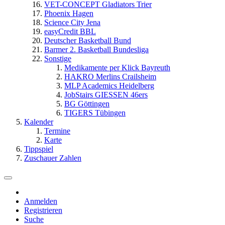
VET-CONCEPT Gladiators Trier
Phoenix Hagen
Science City Jena
easyCredit BBL
Deutscher Basketball Bund
Barmer 2. Basketball Bundesliga
Sonstige
Medikamente per Klick Bayreuth
HAKRO Merlins Crailsheim
MLP Academics Heidelberg
JobStairs GIESSEN 46ers
BG Göttingen
TIGERS Tübingen
Kalender
Termine
Karte
Tippspiel
Zuschauer Zahlen
Anmelden
Registrieren
Suche