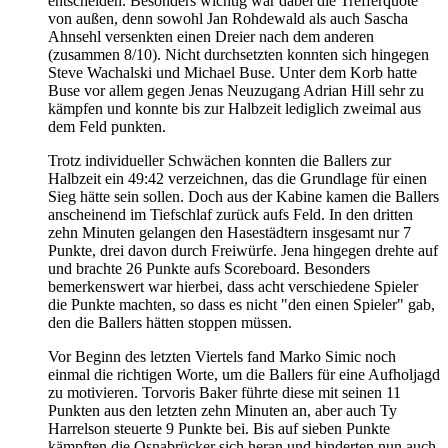
entscheiden. Besonders wichtig war dabei die Trefferquote
von außen, denn sowohl Jan Rohdewald als auch Sascha
Ahnsehl versenkten einen Dreier nach dem anderen
(zusammen 8/10). Nicht durchsetzten konnten sich hingegen
Steve Wachalski und Michael Buse. Unter dem Korb hatte
Buse vor allem gegen Jenas Neuzugang Adrian Hill sehr zu
kämpfen und konnte bis zur Halbzeit lediglich zweimal aus
dem Feld punkten.
Trotz individueller Schwächen konnten die Ballers zur
Halbzeit ein 49:42 verzeichnen, das die Grundlage für einen
Sieg hätte sein sollen. Doch aus der Kabine kamen die Ballers
anscheinend im Tiefschlaf zurück aufs Feld. In den dritten
zehn Minuten gelangen den Hasestädtern insgesamt nur 7
Punkte, drei davon durch Freiwürfe. Jena hingegen drehte auf
und brachte 26 Punkte aufs Scoreboard. Besonders
bemerkenswert war hierbei, dass acht verschiedene Spieler
die Punkte machten, so dass es nicht "den einen Spieler" gab,
den die Ballers hätten stoppen müssen.
Vor Beginn des letzten Viertels fand Marko Simic noch
einmal die richtigen Worte, um die Ballers für eine Aufholjagd
zu motivieren. Torvoris Baker führte diese mit seinen 11
Punkten aus den letzten zehn Minuten an, aber auch Ty
Harrelson steuerte 9 Punkte bei. Bis auf sieben Punkte
kämpften die Osnabrücker sich heran und hinderten nun auch