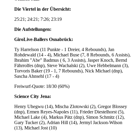
Die Viertel in der Übersicht:
25:21; 24:21; 7:26; 23:19
Die Aufstellungen:
GiroLive-Ballers Osnabrück:
Ty Harrelson (11 Punkte - 1 Dreier, 4 Rebounds), Jan
Rohdewald (14 - 4), Michael Buse (7, 8 Rebounds, 6 Assists),
Ibrahim "Abe" Badmus ( 6, 3 Assists), Jasper Knoch, Bernd
Fährrolfes (dnp), Steve Wachalski (2), Uwe Hebbelmann (3),
Torvoris Baker (19 - 1, 7 Rebounds), Nick Michael (dnp),
Sascha Ahnsehl (17 - 4)
Freiwurf-Quote: 18/30 (60%)
Science City Jena:
Henry Uhegwu (14), Mischa Zlotowski (2), Gregor Blossey
(dnp), Ermen Reyes-Napoles (11), Frieder Diestelhorst (5),
Michael Lake (4), Markus Pätz (dnp), Simon Schmitz (12),
Gary Tucker (2), Adrian Hill (14), Jermyl Jackson-Wilson
(13), Michael Jost (10)