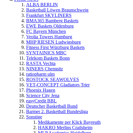
ALBA BERLIN
Basketball Löwen Braunschweig
Frankfurt SKYLINERS
BMA365 Bamberg Baskets
EWE Baskets Oldenburg
FC Bayern München
Veolia Towers Hamburg
MHP RIESEN Ludwigsburg
Fitness First Würzburg Baskets
SYNTAINICS MBC
Telekom Baskets Bonn
RASTA Vechta
NINERS Chemnitz
ratiopharm ulm
ROSTOCK SEAWOLVES
VET-CONCEPT Gladiators Trier
Phoenix Hagen
Science City Jena
easyCredit BBL
Deutscher Basketball Bund
Barmer 2. Basketball Bundesliga
Sonstige
Medikamente per Klick Bayreuth
HAKRO Merlins Crailsheim
MLP Academics Heidelberg