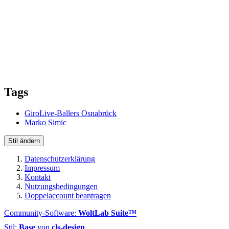
Tags
GiroLive-Ballers Osnabrück
Marko Simic
Stil ändern
Datenschutzerklärung
Impressum
Kontakt
Nutzungsbedingungen
Doppelaccount beantragen
Community-Software:
WoltLab Suite™
Stil:
Base
von
cls-design