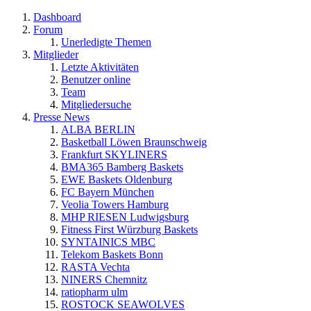
Dashboard
Forum
Unerledigte Themen
Mitglieder
Letzte Aktivitäten
Benutzer online
Team
Mitgliedersuche
Presse News
ALBA BERLIN
Basketball Löwen Braunschweig
Frankfurt SKYLINERS
BMA365 Bamberg Baskets
EWE Baskets Oldenburg
FC Bayern München
Veolia Towers Hamburg
MHP RIESEN Ludwigsburg
Fitness First Würzburg Baskets
SYNTAINICS MBC
Telekom Baskets Bonn
RASTA Vechta
NINERS Chemnitz
ratiopharm ulm
ROSTOCK SEAWOLVES