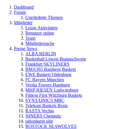
Dashboard
Forum
Unerledigte Themen
Mitglieder
Letzte Aktivitäten
Benutzer online
Team
Mitgliedersuche
Presse News
ALBA BERLIN
Basketball Löwen Braunschweig
Frankfurt SKYLINERS
BMA365 Bamberg Baskets
EWE Baskets Oldenburg
FC Bayern München
Veolia Towers Hamburg
MHP RIESEN Ludwigsburg
Fitness First Würzburg Baskets
SYNTAINICS MBC
Telekom Baskets Bonn
RASTA Vechta
NINERS Chemnitz
ratiopharm ulm
ROSTOCK SEAWOLVES