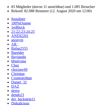
83 Mitglieder (davon 11 unsichtbar) und 1.085 Besucher
Rekord: 82.088 Benutzer (
12. August 2020 um 12:00
)
#uuulmer
100%Orange
1erBlock
21-22-23-24-25
ANDI2201
anonym
AR_
Bafan2555
Bareider
Baylandis
bbnirvana
Chaz
choctaw69
Christian
Cosmopolitan
Daniel_32
DAZ
deeez
dende23
der_backstein11
Dirkalicious