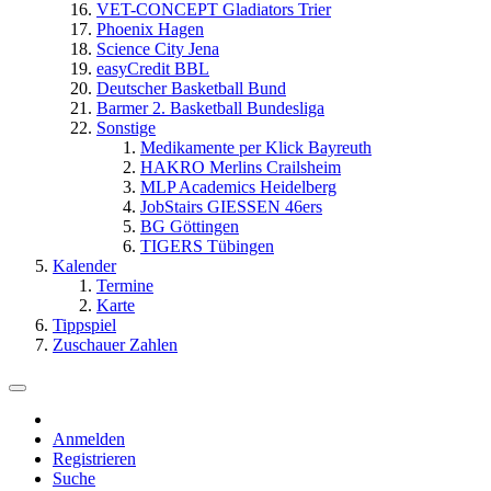
VET-CONCEPT Gladiators Trier
Phoenix Hagen
Science City Jena
easyCredit BBL
Deutscher Basketball Bund
Barmer 2. Basketball Bundesliga
Sonstige
Medikamente per Klick Bayreuth
HAKRO Merlins Crailsheim
MLP Academics Heidelberg
JobStairs GIESSEN 46ers
BG Göttingen
TIGERS Tübingen
Kalender
Termine
Karte
Tippspiel
Zuschauer Zahlen
Anmelden
Registrieren
Suche