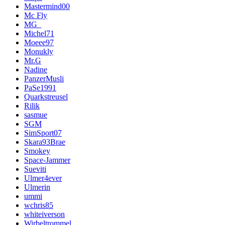
Mastermind00
Mc Fly
MG_
Michel71
Moeee97
Monukly
Mr.G
Nadine
PanzerMusli
PaSe1991
Quarkstreusel
Rilik
sasmue
SGM
SimSport07
Skara93Brae
Smokey
Space-Jammer
Sueviti
Ulmer4ever
Ulmerin
ummi
wchris85
whiteiverson
Wirbeltrommel