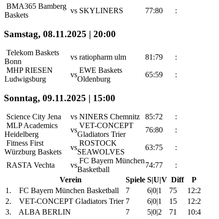
BMA365 Bamberg
vs
SKYLINERS
77:80
:
Baskets
Samstag, 08.11.2025 | 20:00
Telekom Baskets
vs
ratiopharm ulm
81:79
:
Bonn
MHP RIESEN
EWE Baskets
vs
65:59
:
Ludwigsburg
Oldenburg
Sonntag, 09.11.2025 | 15:00
Science City Jena
vs
NINERS Chemnitz
85:72
:
MLP Academics
VET-CONCEPT
vs
76:80
:
Heidelberg
Gladiators Trier
Fitness First
ROSTOCK
vs
63:75
:
Würzburg Baskets
SEAWOLVES
FC Bayern München
RASTA Vechta
vs
74:77
:
Basketball
Verein
Spiele
S|U|V
Diff
P
1.
FC Bayern München Basketball
7
6|0|1
75
12:2
2.
VET-CONCEPT Gladiators Trier
7
6|0|1
15
12:2
3.
ALBA BERLIN
7
5|0|2
71
10:4