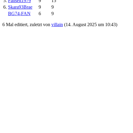
5.
Fanseit1979
9
15
6.
Skara93Brae
9
9
BG74-FAN
6
9
6 Mal editiert, zuletzt von
villain
(
14. August 2025 um 10:43
)