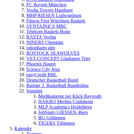
FC Bayern München
Veolia Towers Hamburg
MHP RIESEN Ludwigsburg
Fitness First Würzburg Baskets
SYNTAINICS MBC
Telekom Baskets Bonn
RASTA Vechta
NINERS Chemnitz
ratiopharm ulm
ROSTOCK SEAWOLVES
VET-CONCEPT Gladiators Trier
Phoenix Hagen
Science City Jena
easyCredit BBL
Deutscher Basketball Bund
Barmer 2. Basketball Bundesliga
Sonstige
Medikamente per Klick Bayreuth
HAKRO Merlins Crailsheim
MLP Academics Heidelberg
JobStairs GIESSEN 46ers
BG Göttingen
TIGERS Tübingen
Kalender
Termine