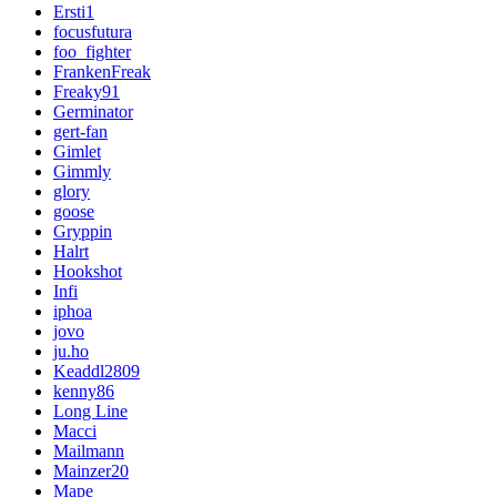
Ersti1
focusfutura
foo_fighter
FrankenFreak
Freaky91
Germinator
gert-fan
Gimlet
Gimmly
glory
goose
Gryppin
Halrt
Hookshot
Infi
iphoa
jovo
ju.ho
Keaddl2809
kenny86
Long Line
Macci
Mailmann
Mainzer20
Mape