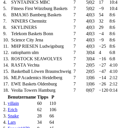
4.
SYNTAINICS MBC
7
5|0|2
17
10:4
5.
Fitness First Würzburg Baskets
7
5|0|2
−9
10:4
6.
BMA365 Bamberg Baskets
7
4|0|3
54
8:6
7.
NINERS Chemnitz
7
4|0|3
32
8:6
8.
SKYLINERS
7
4|0|3
29
8:6
9.
Telekom Baskets Bonn
7
4|0|3
−4
8:6
10.
Science City Jena
7
4|0|3
−9
8:6
11.
MHP RIESEN Ludwigsburg
7
4|0|3
−25
8:6
12.
ratiopharm ulm
7
3|0|4
4
6:8
13.
ROSTOCK SEAWOLVES
7
3|0|4
−16
6:8
14.
RASTA Vechta
7
2|0|5
−27
4:10
15.
Basketball Löwen Braunschweig
7
2|0|5
−47
4:10
16.
MLP Academics Heidelberg
7
1|0|6
−14
2:12
17.
EWE Baskets Oldenburg
7
1|0|6
−26
2:12
18.
Veolia Towers Hamburg
7
0|0|7
−120
0:14
Benutzername
Tipps
P
1.
villain
60
110
2.
Erich
62
106
3.
Snake
28
66
4.
Lars
34
64