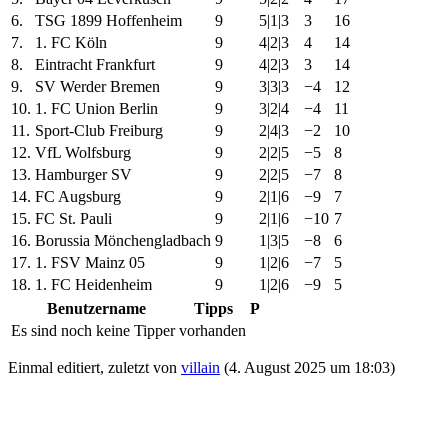
6.
TSG 1899 Hoffenheim
9
5|1|3
3
16
7.
1. FC Köln
9
4|2|3
4
14
8.
Eintracht Frankfurt
9
4|2|3
3
14
9.
SV Werder Bremen
9
3|3|3
−4
12
10.
1. FC Union Berlin
9
3|2|4
−4
11
11.
Sport-Club Freiburg
9
2|4|3
−2
10
12.
VfL Wolfsburg
9
2|2|5
−5
8
13.
Hamburger SV
9
2|2|5
−7
8
14.
FC Augsburg
9
2|1|6
−9
7
15.
FC St. Pauli
9
2|1|6
−10
7
16.
Borussia Mönchengladbach
9
1|3|5
−8
6
17.
1. FSV Mainz 05
9
1|2|6
−7
5
18.
1. FC Heidenheim
9
1|2|6
−9
5
Benutzername
Tipps
P
Es sind noch keine Tipper vorhanden
Einmal editiert, zuletzt von
villain
(
4. August 2025 um 18:03
)