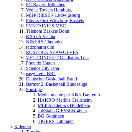
FC Bayern München
Veolia Towers Hamburg
MHP RIESEN Ludwigsburg
Fitness First Würzburg Baskets
SYNTAINICS MBC
Telekom Baskets Bonn
RASTA Vechta
NINERS Chemnitz
ratiopharm ulm
ROSTOCK SEAWOLVES
VET-CONCEPT Gladiators Trier
Phoenix Hagen
Science City Jena
easyCredit BBL
Deutscher Basketball Bund
Barmer 2. Basketball Bundesliga
Sonstige
Medikamente per Klick Bayreuth
HAKRO Merlins Crailsheim
MLP Academics Heidelberg
JobStairs GIESSEN 46ers
BG Göttingen
TIGERS Tübingen
Kalender
Termine