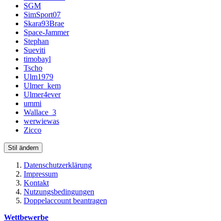
SGM
SimSport07
Skara93Brae
Space-Jammer
Stephan
Sueviti
timobayl
Tscho
Ulm1979
Ulmer_kem
Ulmer4ever
ummi
Wallace_3
werwiewas
Zicco
Stil ändern
Datenschutzerklärung
Impressum
Kontakt
Nutzungsbedingungen
Doppelaccount beantragen
Wettbewerbe