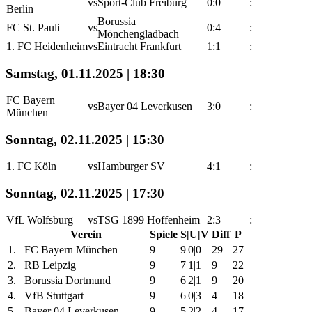
vs
Sport-Club Freiburg
0:0
:
Berlin
Borussia
FC St. Pauli
vs
0:4
:
Mönchengladbach
1. FC Heidenheim
vs
Eintracht Frankfurt
1:1
:
Samstag, 01.11.2025 | 18:30
FC Bayern
vs
Bayer 04 Leverkusen
3:0
:
München
Sonntag, 02.11.2025 | 15:30
1. FC Köln
vs
Hamburger SV
4:1
:
Sonntag, 02.11.2025 | 17:30
VfL Wolfsburg
vs
TSG 1899 Hoffenheim
2:3
:
Verein
Spiele
S|U|V
Diff
P
1.
FC Bayern München
9
9|0|0
29
27
2.
RB Leipzig
9
7|1|1
9
22
3.
Borussia Dortmund
9
6|2|1
9
20
4.
VfB Stuttgart
9
6|0|3
4
18
5.
Bayer 04 Leverkusen
9
5|2|2
4
17