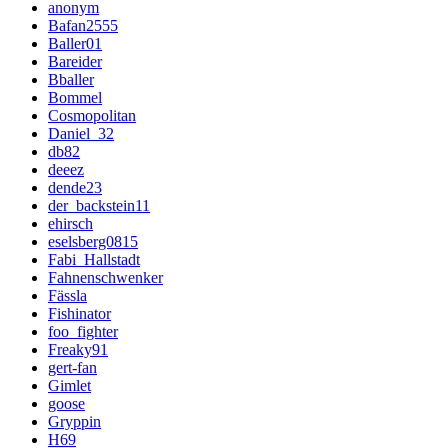
anonym
Bafan2555
Baller01
Bareider
Bballer
Bommel
Cosmopolitan
Daniel_32
db82
deeez
dende23
der_backstein11
ehirsch
eselsberg0815
Fabi_Hallstadt
Fahnenschwenker
Fässla
Fishinator
foo_fighter
Freaky91
gert-fan
Gimlet
goose
Gryppin
H69