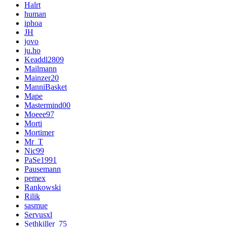
Halrt
human
iphoa
JH
jovo
ju.ho
Keaddl2809
Mailmann
Mainzer20
ManniBasket
Mape
Mastermind00
Moeee97
Morti
Mortimer
Mr_T
Nic99
PaSe1991
Pausemann
pemex
Rankowski
Rilik
sasmue
Servusxl
Sethkiller_75