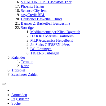
VET-CONCEPT Gladiators Trier
Phoenix Hagen
Science City Jena
easyCredit BBL
Deutscher Basketball Bund
Barmer 2. Basketball Bundesliga
Sonstige
Medikamente per Klick Bayreuth
HAKRO Merlins Crailsheim
MLP Academics Heidelberg
JobStairs GIESSEN 46ers
BG Göttingen
TIGERS Tübingen
Kalender
Termine
Karte
Tippspiel
Zuschauer Zahlen
Anmelden
Registrieren
Suche