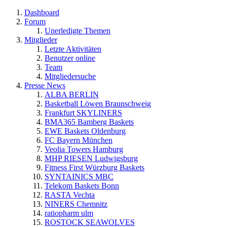
Dashboard
Forum
Unerledigte Themen
Mitglieder
Letzte Aktivitäten
Benutzer online
Team
Mitgliedersuche
Presse News
ALBA BERLIN
Basketball Löwen Braunschweig
Frankfurt SKYLINERS
BMA365 Bamberg Baskets
EWE Baskets Oldenburg
FC Bayern München
Veolia Towers Hamburg
MHP RIESEN Ludwigsburg
Fitness First Würzburg Baskets
SYNTAINICS MBC
Telekom Baskets Bonn
RASTA Vechta
NINERS Chemnitz
ratiopharm ulm
ROSTOCK SEAWOLVES