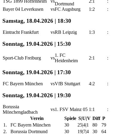
TSG 1899 Hoffenheim
vs
2:1
:
Dortmund
Bayer 04 Leverkusen
vs
FC Augsburg
1:2
:
Samstag, 18.04.2026 | 18:30
Eintracht Frankfurt
vs
RB Leipzig
1:3
:
Sonntag, 19.04.2026 | 15:30
1. FC
Sport-Club Freiburg
vs
2:1
:
Heidenheim
Sonntag, 19.04.2026 | 17:30
FC Bayern München
vs
VfB Stuttgart
4:2
:
Sonntag, 19.04.2026 | 19:30
Borussia
vs
1. FSV Mainz 05
1:1
:
Mönchengladbach
Verein
Spiele
S|U|V
Diff
P
1.
FC Bayern München
30
25|4|1
80
79
2.
Borussia Dortmund
30
19|7|4
30
64