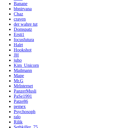
Banane
bbnirvana
Chaz
craven
der wahre tut
Domspatz
Ersti1
focusfutura
Halrt
Hookshot
JH
juho
Kim_Unicorn
Mailmann
Mape
Mr.G
MrInternet
PanzerMusli
PaSe1991
Patze86
pemex
Psychosoph
ralo
Rilik
Sethkiller_75