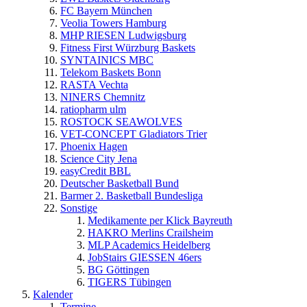
FC Bayern München
Veolia Towers Hamburg
MHP RIESEN Ludwigsburg
Fitness First Würzburg Baskets
SYNTAINICS MBC
Telekom Baskets Bonn
RASTA Vechta
NINERS Chemnitz
ratiopharm ulm
ROSTOCK SEAWOLVES
VET-CONCEPT Gladiators Trier
Phoenix Hagen
Science City Jena
easyCredit BBL
Deutscher Basketball Bund
Barmer 2. Basketball Bundesliga
Sonstige
Medikamente per Klick Bayreuth
HAKRO Merlins Crailsheim
MLP Academics Heidelberg
JobStairs GIESSEN 46ers
BG Göttingen
TIGERS Tübingen
Kalender
Termine