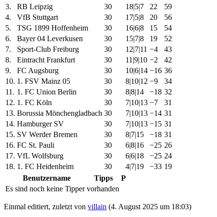
3.
RB Leipzig
30
18|5|7
22
59
4.
VfB Stuttgart
30
17|5|8
20
56
5.
TSG 1899 Hoffenheim
30
16|6|8
15
54
6.
Bayer 04 Leverkusen
30
15|7|8
19
52
7.
Sport-Club Freiburg
30
12|7|11
−4
43
8.
Eintracht Frankfurt
30
11|9|10
−2
42
9.
FC Augsburg
30
10|6|14
−16
36
10.
1. FSV Mainz 05
30
8|10|12
−9
34
11.
1. FC Union Berlin
30
8|8|14
−18
32
12.
1. FC Köln
30
7|10|13
−7
31
13.
Borussia Mönchengladbach
30
7|10|13
−14
31
14.
Hamburger SV
30
7|10|13
−15
31
15.
SV Werder Bremen
30
8|7|15
−18
31
16.
FC St. Pauli
30
6|8|16
−25
26
17.
VfL Wolfsburg
30
6|6|18
−25
24
18.
1. FC Heidenheim
30
4|7|19
−33
19
Benutzername
Tipps
P
Es sind noch keine Tipper vorhanden
Einmal editiert, zuletzt von
villain
(
4. August 2025 um 18:03
)