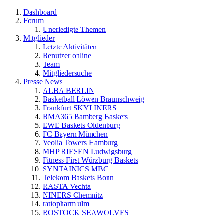
Dashboard
Forum
Unerledigte Themen
Mitglieder
Letzte Aktivitäten
Benutzer online
Team
Mitgliedersuche
Presse News
ALBA BERLIN
Basketball Löwen Braunschweig
Frankfurt SKYLINERS
BMA365 Bamberg Baskets
EWE Baskets Oldenburg
FC Bayern München
Veolia Towers Hamburg
MHP RIESEN Ludwigsburg
Fitness First Würzburg Baskets
SYNTAINICS MBC
Telekom Baskets Bonn
RASTA Vechta
NINERS Chemnitz
ratiopharm ulm
ROSTOCK SEAWOLVES