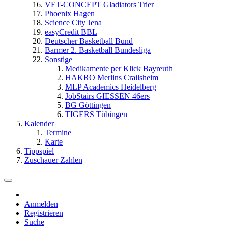
VET-CONCEPT Gladiators Trier
Phoenix Hagen
Science City Jena
easyCredit BBL
Deutscher Basketball Bund
Barmer 2. Basketball Bundesliga
Sonstige
Medikamente per Klick Bayreuth
HAKRO Merlins Crailsheim
MLP Academics Heidelberg
JobStairs GIESSEN 46ers
BG Göttingen
TIGERS Tübingen
Kalender
Termine
Karte
Tippspiel
Zuschauer Zahlen
Anmelden
Registrieren
Suche