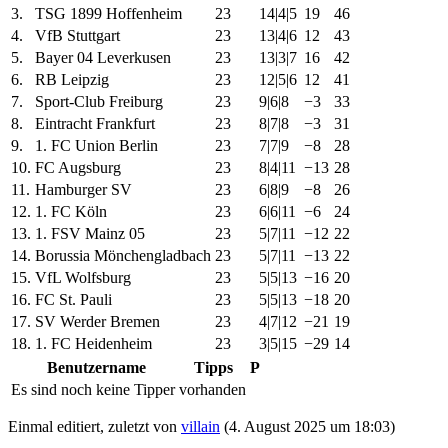
3.
TSG 1899 Hoffenheim
23
14|4|5
19
46
4.
VfB Stuttgart
23
13|4|6
12
43
5.
Bayer 04 Leverkusen
23
13|3|7
16
42
6.
RB Leipzig
23
12|5|6
12
41
7.
Sport-Club Freiburg
23
9|6|8
−3
33
8.
Eintracht Frankfurt
23
8|7|8
−3
31
9.
1. FC Union Berlin
23
7|7|9
−8
28
10.
FC Augsburg
23
8|4|11
−13
28
11.
Hamburger SV
23
6|8|9
−8
26
12.
1. FC Köln
23
6|6|11
−6
24
13.
1. FSV Mainz 05
23
5|7|11
−12
22
14.
Borussia Mönchengladbach
23
5|7|11
−13
22
15.
VfL Wolfsburg
23
5|5|13
−16
20
16.
FC St. Pauli
23
5|5|13
−18
20
17.
SV Werder Bremen
23
4|7|12
−21
19
18.
1. FC Heidenheim
23
3|5|15
−29
14
Benutzername
Tipps
P
Es sind noch keine Tipper vorhanden
Einmal editiert, zuletzt von
villain
(
4. August 2025 um 18:03
)