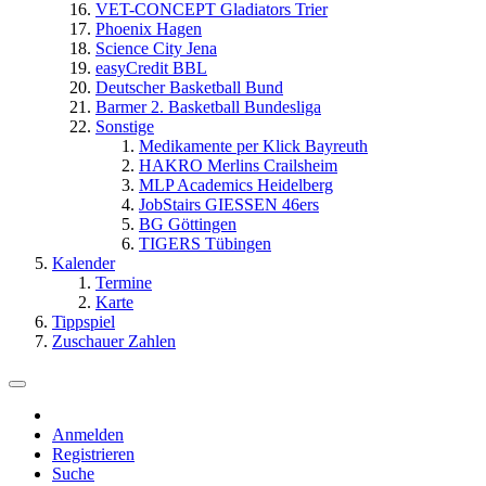
VET-CONCEPT Gladiators Trier
Phoenix Hagen
Science City Jena
easyCredit BBL
Deutscher Basketball Bund
Barmer 2. Basketball Bundesliga
Sonstige
Medikamente per Klick Bayreuth
HAKRO Merlins Crailsheim
MLP Academics Heidelberg
JobStairs GIESSEN 46ers
BG Göttingen
TIGERS Tübingen
Kalender
Termine
Karte
Tippspiel
Zuschauer Zahlen
Anmelden
Registrieren
Suche