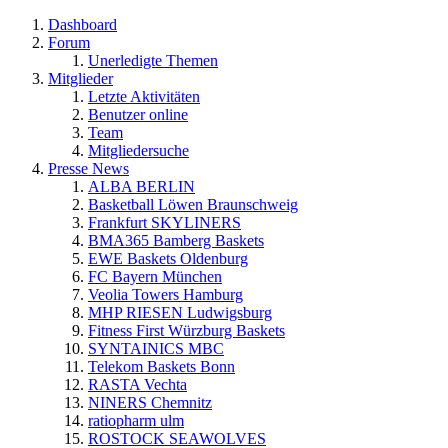
Dashboard
Forum
Unerledigte Themen
Mitglieder
Letzte Aktivitäten
Benutzer online
Team
Mitgliedersuche
Presse News
ALBA BERLIN
Basketball Löwen Braunschweig
Frankfurt SKYLINERS
BMA365 Bamberg Baskets
EWE Baskets Oldenburg
FC Bayern München
Veolia Towers Hamburg
MHP RIESEN Ludwigsburg
Fitness First Würzburg Baskets
SYNTAINICS MBC
Telekom Baskets Bonn
RASTA Vechta
NINERS Chemnitz
ratiopharm ulm
ROSTOCK SEAWOLVES