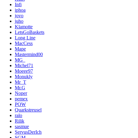
Infi
iphoa
jovo
juho
Klamotte
LetsGoBaskets
Long Line
MacCess
Mape
Mastermind00
MG_
Michel71
Moeee97
Monukly
Mr_T
Mr.G
Noper
pemex
POW
Quarkstreusel
ralo
Rilik
sasmue
ServusDerIch
SGM