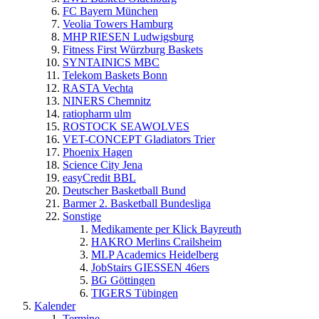
FC Bayern München
Veolia Towers Hamburg
MHP RIESEN Ludwigsburg
Fitness First Würzburg Baskets
SYNTAINICS MBC
Telekom Baskets Bonn
RASTA Vechta
NINERS Chemnitz
ratiopharm ulm
ROSTOCK SEAWOLVES
VET-CONCEPT Gladiators Trier
Phoenix Hagen
Science City Jena
easyCredit BBL
Deutscher Basketball Bund
Barmer 2. Basketball Bundesliga
Sonstige
Medikamente per Klick Bayreuth
HAKRO Merlins Crailsheim
MLP Academics Heidelberg
JobStairs GIESSEN 46ers
BG Göttingen
TIGERS Tübingen
Kalender
Termine