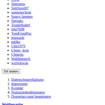
Simonius
SimSport07
sonnenschein
Space-Jammer
Sproaks
Toasterkabel
tobi7698
TomFromPuc
transaxle
tuhlke
Ulm1979
Ulmer_kem
Ulmerin
Waldmensch
werwiewas
Stil ändern
Datenschutzerklärung
Impressum
Kontakt
Nutzungsbedingungen
Doppelaccount beantragen
Wettbewerbe