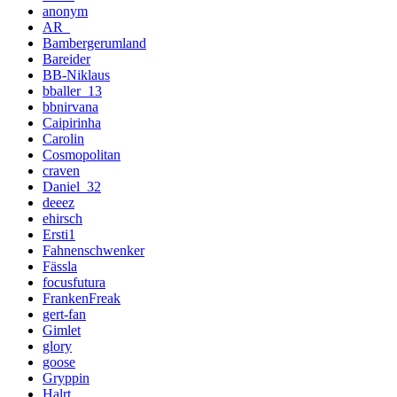
anonym
AR_
Bambergerumland
Bareider
BB-Niklaus
bballer_13
bbnirvana
Caipirinha
Carolin
Cosmopolitan
craven
Daniel_32
deeez
ehirsch
Ersti1
Fahnenschwenker
Fässla
focusfutura
FrankenFreak
gert-fan
Gimlet
glory
goose
Gryppin
Halrt