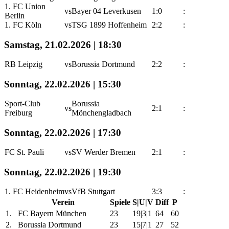
1. FC Union
vs
Bayer 04 Leverkusen
1:0
:
Berlin
1. FC Köln
vs
TSG 1899 Hoffenheim
2:2
:
Samstag, 21.02.2026 | 18:30
RB Leipzig
vs
Borussia Dortmund
2:2
:
Sonntag, 22.02.2026 | 15:30
Sport-Club
Borussia
vs
2:1
:
Freiburg
Mönchengladbach
Sonntag, 22.02.2026 | 17:30
FC St. Pauli
vs
SV Werder Bremen
2:1
:
Sonntag, 22.02.2026 | 19:30
1. FC Heidenheim
vs
VfB Stuttgart
3:3
:
Verein
Spiele
S|U|V
Diff
P
1.
FC Bayern München
23
19|3|1
64
60
2.
Borussia Dortmund
23
15|7|1
27
52