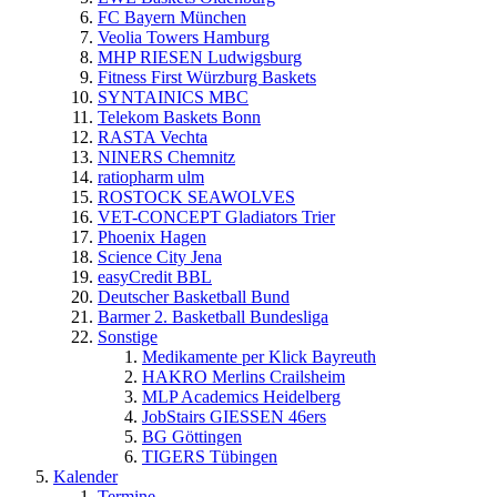
FC Bayern München
Veolia Towers Hamburg
MHP RIESEN Ludwigsburg
Fitness First Würzburg Baskets
SYNTAINICS MBC
Telekom Baskets Bonn
RASTA Vechta
NINERS Chemnitz
ratiopharm ulm
ROSTOCK SEAWOLVES
VET-CONCEPT Gladiators Trier
Phoenix Hagen
Science City Jena
easyCredit BBL
Deutscher Basketball Bund
Barmer 2. Basketball Bundesliga
Sonstige
Medikamente per Klick Bayreuth
HAKRO Merlins Crailsheim
MLP Academics Heidelberg
JobStairs GIESSEN 46ers
BG Göttingen
TIGERS Tübingen
Kalender
Termine