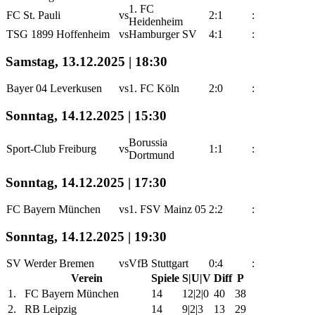
1. FC
FC St. Pauli
vs
2:1
:
Heidenheim
TSG 1899 Hoffenheim
vs
Hamburger SV
4:1
:
Samstag, 13.12.2025 | 18:30
Bayer 04 Leverkusen
vs
1. FC Köln
2:0
:
Sonntag, 14.12.2025 | 15:30
Borussia
Sport-Club Freiburg
vs
1:1
:
Dortmund
Sonntag, 14.12.2025 | 17:30
FC Bayern München
vs
1. FSV Mainz 05
2:2
:
Sonntag, 14.12.2025 | 19:30
SV Werder Bremen
vs
VfB Stuttgart
0:4
:
Verein
Spiele
S|U|V
Diff
P
1.
FC Bayern München
14
12|2|0
40
38
2.
RB Leipzig
14
9|2|3
13
29