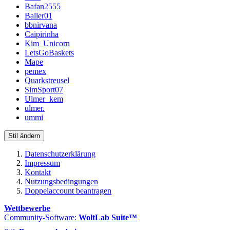
Bafan2555
Baller01
bbnirvana
Caipirinha
Kim_Unicorn
LetsGoBaskets
Mape
pemex
Quarkstreusel
SimSport07
Ulmer_kem
ulmer.
ummi
Stil ändern
Datenschutzerklärung
Impressum
Kontakt
Nutzungsbedingungen
Doppelaccount beantragen
Wettbewerbe
Community-Software:
WoltLab Suite™