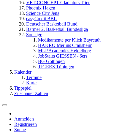
VET-CONCEPT Gladiators Trier
Phoenix Hagen
Science City Jena
easyCredit BBL
Deutscher Basketball Bund
Barmer 2. Basketball Bundesliga
Sonstige
Medikamente per Klick Bayreuth
HAKRO Merlins Crailsheim
MLP Academics Heidelberg
JobStairs GIESSEN 46ers
BG Göttingen
TIGERS Tübingen
Kalender
Termine
Karte
Tippspiel
Zuschauer Zahlen
Anmelden
Registrieren
Suche