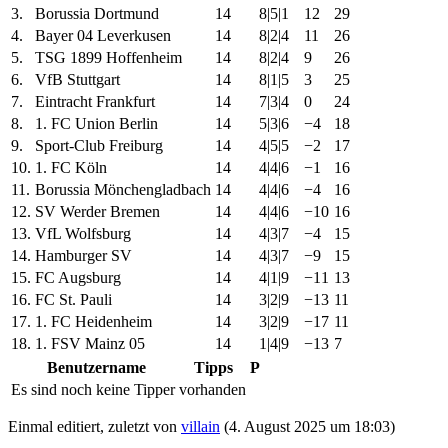
3.
Borussia Dortmund
14
8|5|1
12
29
4.
Bayer 04 Leverkusen
14
8|2|4
11
26
5.
TSG 1899 Hoffenheim
14
8|2|4
9
26
6.
VfB Stuttgart
14
8|1|5
3
25
7.
Eintracht Frankfurt
14
7|3|4
0
24
8.
1. FC Union Berlin
14
5|3|6
−4
18
9.
Sport-Club Freiburg
14
4|5|5
−2
17
10.
1. FC Köln
14
4|4|6
−1
16
11.
Borussia Mönchengladbach
14
4|4|6
−4
16
12.
SV Werder Bremen
14
4|4|6
−10
16
13.
VfL Wolfsburg
14
4|3|7
−4
15
14.
Hamburger SV
14
4|3|7
−9
15
15.
FC Augsburg
14
4|1|9
−11
13
16.
FC St. Pauli
14
3|2|9
−13
11
17.
1. FC Heidenheim
14
3|2|9
−17
11
18.
1. FSV Mainz 05
14
1|4|9
−13
7
Benutzername
Tipps
P
Es sind noch keine Tipper vorhanden
Einmal editiert, zuletzt von
villain
(
4. August 2025 um 18:03
)