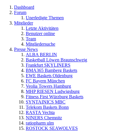
Dashboard
Forum
Unerledigte Themen
Mitglieder
Letzte Aktivitäten
Benutzer online
Team
Mitgliedersuche
Presse News
ALBA BERLIN
Basketball Löwen Braunschweig
Frankfurt SKYLINERS
BMA365 Bamberg Baskets
EWE Baskets Oldenburg
FC Bayern München
Veolia Towers Hamburg
MHP RIESEN Ludwigsburg
Fitness First Würzburg Baskets
SYNTAINICS MBC
Telekom Baskets Bonn
RASTA Vechta
NINERS Chemnitz
ratiopharm ulm
ROSTOCK SEAWOLVES