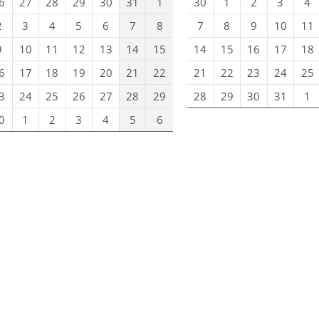
6
27
28
29
30
31
1
30
1
2
3
4
2
3
4
5
6
7
8
7
8
9
10
11
9
10
11
12
13
14
15
14
15
16
17
18
6
17
18
19
20
21
22
21
22
23
24
25
3
24
25
26
27
28
29
28
29
30
31
1
0
1
2
3
4
5
6