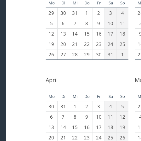
Mo
Di
Mi
Do
Fr
Sa
So
M
29
30
31
1
2
3
4
2
5
6
7
8
9
10
11
12
13
14
15
16
17
18
19
20
21
22
23
24
25
1
26
27
28
29
30
31
1
2
April
M
Mo
Di
Mi
Do
Fr
Sa
So
M
30
31
1
2
3
4
5
2
6
7
8
9
10
11
12
13
14
15
16
17
18
19
1
20
21
22
23
24
25
26
1