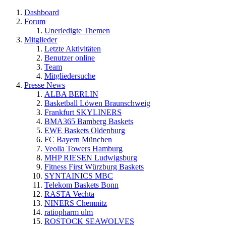
Dashboard
Forum
Unerledigte Themen
Mitglieder
Letzte Aktivitäten
Benutzer online
Team
Mitgliedersuche
Presse News
ALBA BERLIN
Basketball Löwen Braunschweig
Frankfurt SKYLINERS
BMA365 Bamberg Baskets
EWE Baskets Oldenburg
FC Bayern München
Veolia Towers Hamburg
MHP RIESEN Ludwigsburg
Fitness First Würzburg Baskets
SYNTAINICS MBC
Telekom Baskets Bonn
RASTA Vechta
NINERS Chemnitz
ratiopharm ulm
ROSTOCK SEAWOLVES