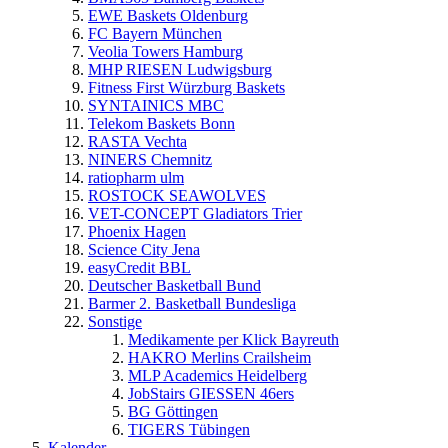
EWE Baskets Oldenburg
FC Bayern München
Veolia Towers Hamburg
MHP RIESEN Ludwigsburg
Fitness First Würzburg Baskets
SYNTAINICS MBC
Telekom Baskets Bonn
RASTA Vechta
NINERS Chemnitz
ratiopharm ulm
ROSTOCK SEAWOLVES
VET-CONCEPT Gladiators Trier
Phoenix Hagen
Science City Jena
easyCredit BBL
Deutscher Basketball Bund
Barmer 2. Basketball Bundesliga
Sonstige
Medikamente per Klick Bayreuth
HAKRO Merlins Crailsheim
MLP Academics Heidelberg
JobStairs GIESSEN 46ers
BG Göttingen
TIGERS Tübingen
Kalender