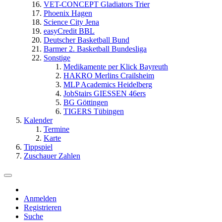
VET-CONCEPT Gladiators Trier
Phoenix Hagen
Science City Jena
easyCredit BBL
Deutscher Basketball Bund
Barmer 2. Basketball Bundesliga
Sonstige
Medikamente per Klick Bayreuth
HAKRO Merlins Crailsheim
MLP Academics Heidelberg
JobStairs GIESSEN 46ers
BG Göttingen
TIGERS Tübingen
Kalender
Termine
Karte
Tippspiel
Zuschauer Zahlen
Anmelden
Registrieren
Suche