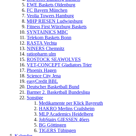
EWE Baskets Oldenburg
FC Bayern München
Veolia Towers Hamburg
MHP RIESEN Ludwigsburg
Fitness First Würzburg Baskets
SYNTAINICS MBC
Telekom Baskets Bonn
RASTA Vechta
NINERS Chemnitz
ratiopharm ulm
ROSTOCK SEAWOLVES
VET-CONCEPT Gladiators Trier
Phoenix Hagen
Science City Jena
easyCredit BBL
Deutscher Basketball Bund
Barmer 2. Basketball Bundesliga
Sonstige
Medikamente per Klick Bayreuth
HAKRO Merlins Crailsheim
MLP Academics Heidelberg
JobStairs GIESSEN 46ers
BG Göttingen
TIGERS Tübingen
Kalender