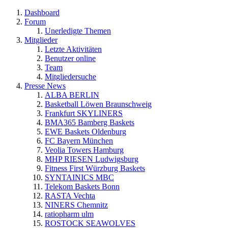
Dashboard
Forum
Unerledigte Themen
Mitglieder
Letzte Aktivitäten
Benutzer online
Team
Mitgliedersuche
Presse News
ALBA BERLIN
Basketball Löwen Braunschweig
Frankfurt SKYLINERS
BMA365 Bamberg Baskets
EWE Baskets Oldenburg
FC Bayern München
Veolia Towers Hamburg
MHP RIESEN Ludwigsburg
Fitness First Würzburg Baskets
SYNTAINICS MBC
Telekom Baskets Bonn
RASTA Vechta
NINERS Chemnitz
ratiopharm ulm
ROSTOCK SEAWOLVES