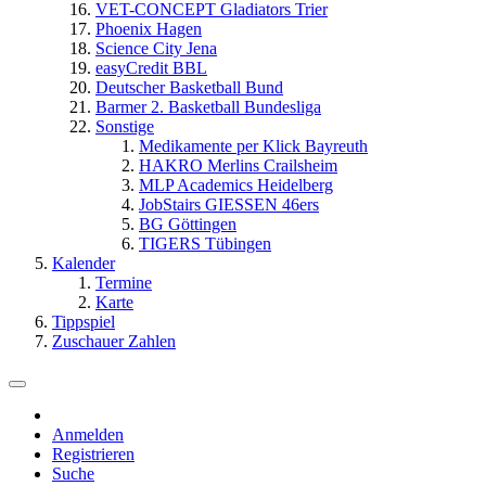
VET-CONCEPT Gladiators Trier
Phoenix Hagen
Science City Jena
easyCredit BBL
Deutscher Basketball Bund
Barmer 2. Basketball Bundesliga
Sonstige
Medikamente per Klick Bayreuth
HAKRO Merlins Crailsheim
MLP Academics Heidelberg
JobStairs GIESSEN 46ers
BG Göttingen
TIGERS Tübingen
Kalender
Termine
Karte
Tippspiel
Zuschauer Zahlen
Anmelden
Registrieren
Suche