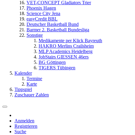
VET-CONCEPT Gladiators Trier
Phoenix Hagen
Science City Jena
easyCredit BBL
Deutscher Basketball Bund
Barmer 2. Basketball Bundesliga
Sonstige
Medikamente per Klick Bayreuth
HAKRO Merlins Crailsheim
MLP Academics Heidelberg
JobStairs GIESSEN 46ers
BG Göttingen
TIGERS Tübingen
Kalender
Termine
Karte
Tippspiel
Zuschauer Zahlen
Anmelden
Registrieren
Suche