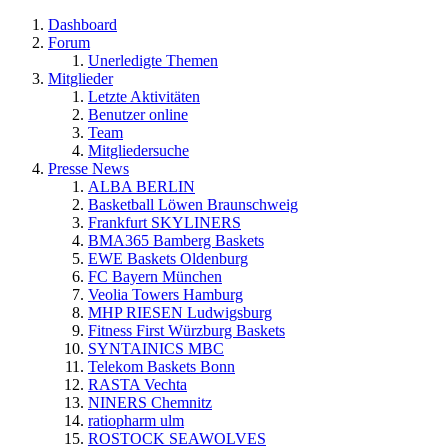
Dashboard
Forum
Unerledigte Themen
Mitglieder
Letzte Aktivitäten
Benutzer online
Team
Mitgliedersuche
Presse News
ALBA BERLIN
Basketball Löwen Braunschweig
Frankfurt SKYLINERS
BMA365 Bamberg Baskets
EWE Baskets Oldenburg
FC Bayern München
Veolia Towers Hamburg
MHP RIESEN Ludwigsburg
Fitness First Würzburg Baskets
SYNTAINICS MBC
Telekom Baskets Bonn
RASTA Vechta
NINERS Chemnitz
ratiopharm ulm
ROSTOCK SEAWOLVES