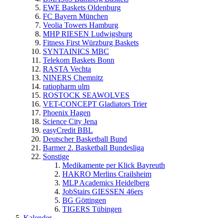
EWE Baskets Oldenburg
FC Bayern München
Veolia Towers Hamburg
MHP RIESEN Ludwigsburg
Fitness First Würzburg Baskets
SYNTAINICS MBC
Telekom Baskets Bonn
RASTA Vechta
NINERS Chemnitz
ratiopharm ulm
ROSTOCK SEAWOLVES
VET-CONCEPT Gladiators Trier
Phoenix Hagen
Science City Jena
easyCredit BBL
Deutscher Basketball Bund
Barmer 2. Basketball Bundesliga
Sonstige
Medikamente per Klick Bayreuth
HAKRO Merlins Crailsheim
MLP Academics Heidelberg
JobStairs GIESSEN 46ers
BG Göttingen
TIGERS Tübingen
Kalender