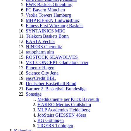
EWE Baskets Oldenburg
FC Bayern München
Veolia Towers Hamburg
MHP RIESEN Ludwigsburg
Fitness First Würzburg Baskets
SYNTAINICS MBC
Telekom Baskets Bonn
RASTA Vechta
NINERS Chemnitz
ratiopharm ulm
ROSTOCK SEAWOLVES
VET-CONCEPT Gladiators Trier
Phoenix Hagen
Science City Jena
easyCredit BBL
Deutscher Basketball Bund
Barmer 2. Basketball Bundesliga
Sonstige
Medikamente per Klick Bayreuth
HAKRO Merlins Crailsheim
MLP Academics Heidelberg
JobStairs GIESSEN 46ers
BG Göttingen
TIGERS Tübingen
Kalender