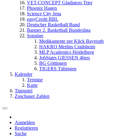
VET-CONCEPT Gladiators Trier
Phoenix Hagen
Science City Jena
easyCredit BBL
Deutscher Basketball Bund
Barmer 2. Basketball Bundesliga
Sonstige
Medikamente per Klick Bayreuth
HAKRO Merlins Crailsheim
MLP Academics Heidelberg
JobStairs GIESSEN 46ers
BG Göttingen
TIGERS Tübingen
Kalender
Termine
Karte
Tippspiel
Zuschauer Zahlen
Anmelden
Registrieren
Suche