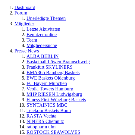
Dashboard
Forum
Unerledigte Themen
Mitglieder
Letzte Aktivitäten
Benutzer online
Team
Mitgliedersuche
Presse News
ALBA BERLIN
Basketball Löwen Braunschweig
Frankfurt SKYLINERS
BMA365 Bamberg Baskets
EWE Baskets Oldenburg
FC Bayern München
Veolia Towers Hamburg
MHP RIESEN Ludwigsburg
Fitness First Würzburg Baskets
SYNTAINICS MBC
Telekom Baskets Bonn
RASTA Vechta
NINERS Chemnitz
ratiopharm ulm
ROSTOCK SEAWOLVES