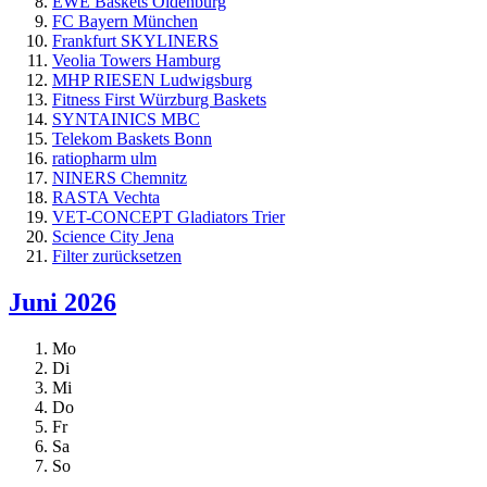
EWE Baskets Oldenburg
FC Bayern München
Frankfurt SKYLINERS
Veolia Towers Hamburg
MHP RIESEN Ludwigsburg
Fitness First Würzburg Baskets
SYNTAINICS MBC
Telekom Baskets Bonn
ratiopharm ulm
NINERS Chemnitz
RASTA Vechta
VET-CONCEPT Gladiators Trier
Science City Jena
Filter zurücksetzen
Juni 2026
Mo
Di
Mi
Do
Fr
Sa
So