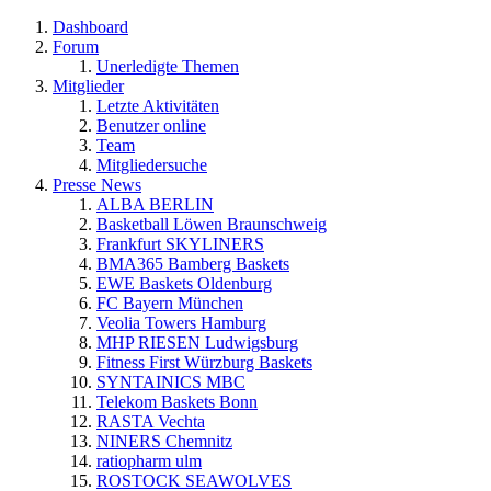
Dashboard
Forum
Unerledigte Themen
Mitglieder
Letzte Aktivitäten
Benutzer online
Team
Mitgliedersuche
Presse News
ALBA BERLIN
Basketball Löwen Braunschweig
Frankfurt SKYLINERS
BMA365 Bamberg Baskets
EWE Baskets Oldenburg
FC Bayern München
Veolia Towers Hamburg
MHP RIESEN Ludwigsburg
Fitness First Würzburg Baskets
SYNTAINICS MBC
Telekom Baskets Bonn
RASTA Vechta
NINERS Chemnitz
ratiopharm ulm
ROSTOCK SEAWOLVES