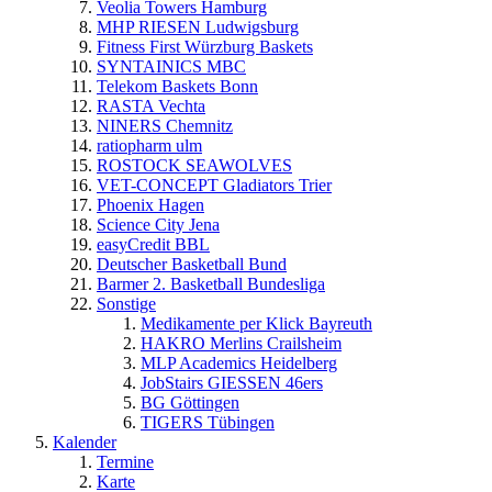
Veolia Towers Hamburg
MHP RIESEN Ludwigsburg
Fitness First Würzburg Baskets
SYNTAINICS MBC
Telekom Baskets Bonn
RASTA Vechta
NINERS Chemnitz
ratiopharm ulm
ROSTOCK SEAWOLVES
VET-CONCEPT Gladiators Trier
Phoenix Hagen
Science City Jena
easyCredit BBL
Deutscher Basketball Bund
Barmer 2. Basketball Bundesliga
Sonstige
Medikamente per Klick Bayreuth
HAKRO Merlins Crailsheim
MLP Academics Heidelberg
JobStairs GIESSEN 46ers
BG Göttingen
TIGERS Tübingen
Kalender
Termine
Karte