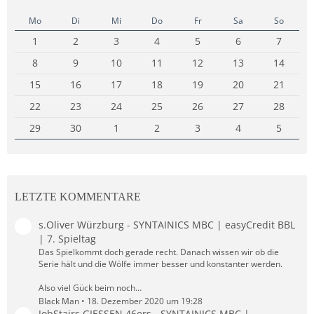
Mo
Di
Mi
Do
Fr
Sa
So
1
2
3
4
5
6
7
8
9
10
11
12
13
14
15
16
17
18
19
20
21
22
23
24
25
26
27
28
29
30
1
2
3
4
5
LETZTE KOMMENTARE
s.Oliver Würzburg - SYNTAINICS MBC | easyCredit BBL
| 7. Spieltag
Das Spielkommt doch gerade recht. Danach wissen wir ob die
Serie hält und die Wölfe immer besser und konstanter werden.
Also viel Gück beim noch…
Black Man
18. Dezember 2020 um 19:28
JobStairs GIESSEN 46ers - SYNTAINICS MBC |