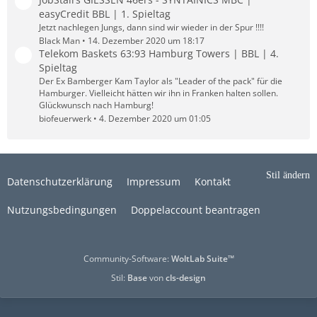
easyCredit BBL | 1. Spieltag
Jetzt nachlegen Jungs, dann sind wir wieder in der Spur !!!!
Black Man
14. Dezember 2020 um 18:17
Telekom Baskets 63:93 Hamburg Towers | BBL | 4.
Spieltag
Der Ex Bamberger Kam Taylor als "Leader of the pack" für die
Hamburger. Vielleicht hätten wir ihn in Franken halten sollen.
Glückwunsch nach Hamburg!
biofeuerwerk
4. Dezember 2020 um 01:05
Stil ändern
Datenschutzerklärung
Impressum
Kontakt
Nutzungsbedingungen
Doppelaccount beantragen
Community-Software:
WoltLab Suite™
Stil:
Base
von
cls-design