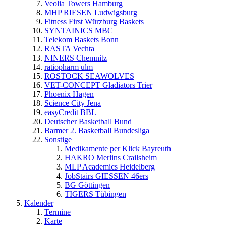
Veolia Towers Hamburg
MHP RIESEN Ludwigsburg
Fitness First Würzburg Baskets
SYNTAINICS MBC
Telekom Baskets Bonn
RASTA Vechta
NINERS Chemnitz
ratiopharm ulm
ROSTOCK SEAWOLVES
VET-CONCEPT Gladiators Trier
Phoenix Hagen
Science City Jena
easyCredit BBL
Deutscher Basketball Bund
Barmer 2. Basketball Bundesliga
Sonstige
Medikamente per Klick Bayreuth
HAKRO Merlins Crailsheim
MLP Academics Heidelberg
JobStairs GIESSEN 46ers
BG Göttingen
TIGERS Tübingen
Kalender
Termine
Karte