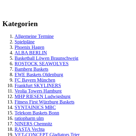
Kategorien
Allgemeine Termine
Spielpläne
Phoenix Hagen
ALBA BERLIN
Basketball Löwen Braunschweig
ROSTOCK SEAWOLVES
Bamberg Baskets
EWE Baskets Oldenburg
FC Bayern München
Frankfurt SKYLINERS
Veolia Towers Hamburg
MHP RIESEN Ludwigsburg
Fitness First Würzburg Baskets
SYNTAINICS MBC
Telekom Baskets Bonn
ratiopharm ulm
NINERS Chemnitz
RASTA Vechta
VET-CONCEPT Gladiators Trier