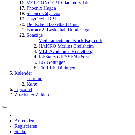
VET-CONCEPT Gladiators Trier
Phoenix Hagen
Science City Jena
easyCredit BBL
Deutscher Basketball Bund
Barmer 2. Basketball Bundesliga
Sonstige
Medikamente per Klick Bayreuth
HAKRO Merlins Crailsheim
MLP Academics Heidelberg
JobStairs GIESSEN 46ers
BG Göttingen
TIGERS Tübingen
Kalender
Termine
Karte
Tippspiel
Zuschauer Zahlen
Anmelden
Registrieren
Suche