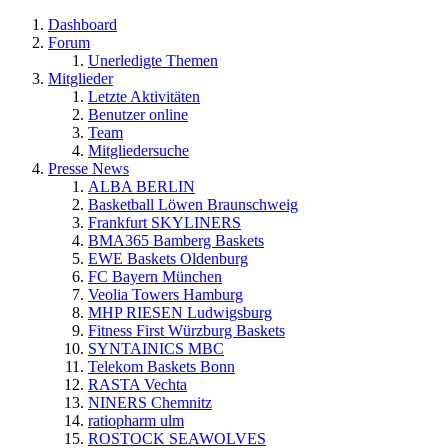
Dashboard
Forum
Unerledigte Themen
Mitglieder
Letzte Aktivitäten
Benutzer online
Team
Mitgliedersuche
Presse News
ALBA BERLIN
Basketball Löwen Braunschweig
Frankfurt SKYLINERS
BMA365 Bamberg Baskets
EWE Baskets Oldenburg
FC Bayern München
Veolia Towers Hamburg
MHP RIESEN Ludwigsburg
Fitness First Würzburg Baskets
SYNTAINICS MBC
Telekom Baskets Bonn
RASTA Vechta
NINERS Chemnitz
ratiopharm ulm
ROSTOCK SEAWOLVES