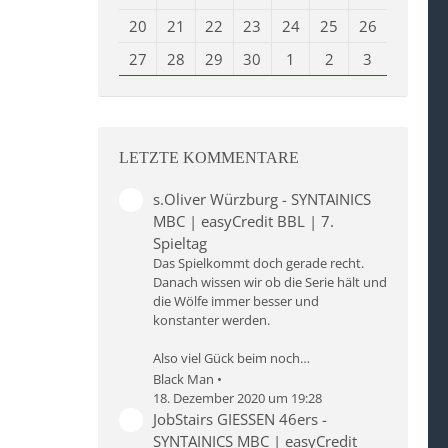
20
21
22
23
24
25
26
27
28
29
30
1
2
3
LETZTE KOMMENTARE
s.Oliver Würzburg - SYNTAINICS
MBC | easyCredit BBL | 7.
Spieltag
Das Spielkommt doch gerade recht.
Danach wissen wir ob die Serie hält und
die Wölfe immer besser und
konstanter werden.
Also viel Gück beim noch…
Black Man
18. Dezember 2020 um 19:28
JobStairs GIESSEN 46ers -
SYNTAINICS MBC | easyCredit