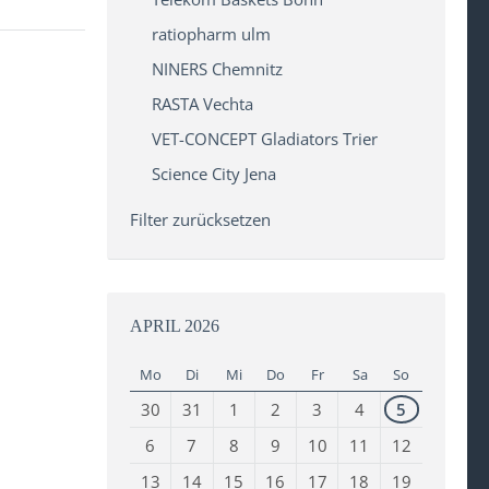
ratiopharm ulm
NINERS Chemnitz
RASTA Vechta
VET-CONCEPT Gladiators Trier
Science City Jena
Filter zurücksetzen
APRIL 2026
Mo
Di
Mi
Do
Fr
Sa
So
30
31
1
2
3
4
5
6
7
8
9
10
11
12
13
14
15
16
17
18
19