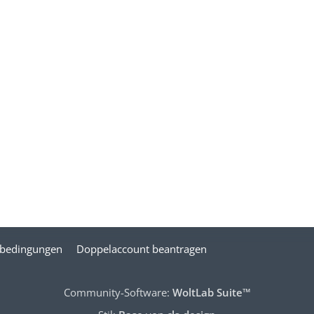
bedingungen
Doppelaccount beantragen
Community-Software:
WoltLab Suite™