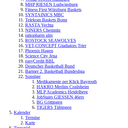
MHP RIESEN Ludwigsburg
Fitness First Würzburg Baskets
SYNTAINICS MBC
Telekom Baskets Bonn
RASTA Vechta
NINERS Chemnitz
ratiopharm ulm
ROSTOCK SEAWOLVES
VET-CONCEPT Gladiators Trier
Phoenix Hagen
Science City Jena
easyCredit BBL
Deutscher Basketball Bund
Barmer 2. Basketball Bundesliga
Sonstige
Medikamente per Klick Bayreuth
HAKRO Merlins Crailsheim
MLP Academics Heidelberg
JobStairs GIESSEN 46ers
BG Göttingen
TIGERS Tübingen
Kalender
Termine
Karte
Tippspiel