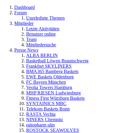
Dashboard
Forum
Unerledigte Themen
Mitglieder
Letzte Aktivitäten
Benutzer online
Team
Mitgliedersuche
Presse News
ALBA BERLIN
Basketball Löwen Braunschweig
Frankfurt SKYLINERS
BMA365 Bamberg Baskets
EWE Baskets Oldenburg
FC Bayern München
Veolia Towers Hamburg
MHP RIESEN Ludwigsburg
Fitness First Würzburg Baskets
SYNTAINICS MBC
Telekom Baskets Bonn
RASTA Vechta
NINERS Chemnitz
ratiopharm ulm
ROSTOCK SEAWOLVES