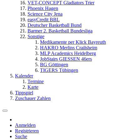
VET-CONCEPT Gladiators Trier
Phoenix Hagen
Science City Jena
easyCredit BBL
Deutscher Basketball Bund
Barmer 2. Basketball Bundesliga
Sonstige
Medikamente per Klick Bayreuth
HAKRO Merlins Crailsheim
MLP Academics Heidelberg
JobStairs GIESSEN 46ers
BG Göttingen
TIGERS Tübingen
Kalender
Termine
Karte
Tippspiel
Zuschauer Zahlen
Anmelden
Registrieren
Suche