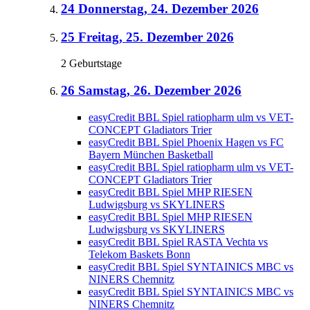
24
Donnerstag, 24. Dezember 2026
25
Freitag, 25. Dezember 2026
2 Geburtstage
26
Samstag, 26. Dezember 2026
easyCredit BBL Spiel ratiopharm ulm vs VET-
CONCEPT Gladiators Trier
easyCredit BBL Spiel Phoenix Hagen vs FC
Bayern München Basketball
easyCredit BBL Spiel ratiopharm ulm vs VET-
CONCEPT Gladiators Trier
easyCredit BBL Spiel MHP RIESEN
Ludwigsburg vs SKYLINERS
easyCredit BBL Spiel MHP RIESEN
Ludwigsburg vs SKYLINERS
easyCredit BBL Spiel RASTA Vechta vs
Telekom Baskets Bonn
easyCredit BBL Spiel SYNTAINICS MBC vs
NINERS Chemnitz
easyCredit BBL Spiel SYNTAINICS MBC vs
NINERS Chemnitz