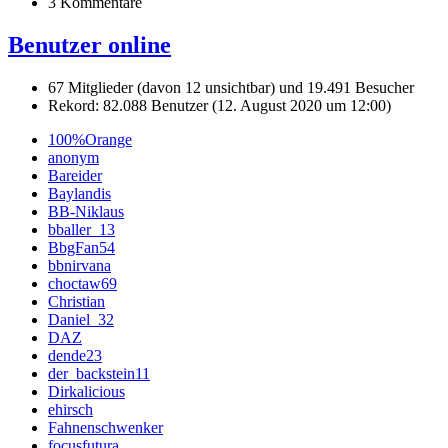
3 Kommentare
Benutzer online
67 Mitglieder (davon 12 unsichtbar) und 19.491 Besucher
Rekord: 82.088 Benutzer (
12. August 2020 um 12:00
)
100%Orange
anonym
Bareider
Baylandis
BB-Niklaus
bballer_13
BbgFan54
bbnirvana
choctaw69
Christian
Daniel_32
DAZ
dende23
der_backstein11
Dirkalicious
ehirsch
Fahnenschwenker
focusfutura